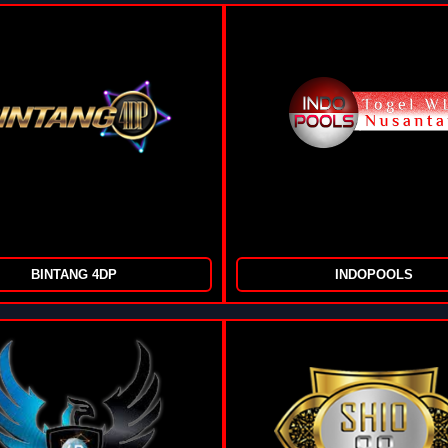
BINTANG 4DP
INDOPOOLS