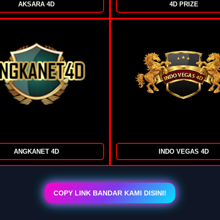
AKSARA 4D
4D PRIZE
ANGKANET 4D
INDO VEGAS 4D
COPY LINK BANDAR KAMI DISINI!