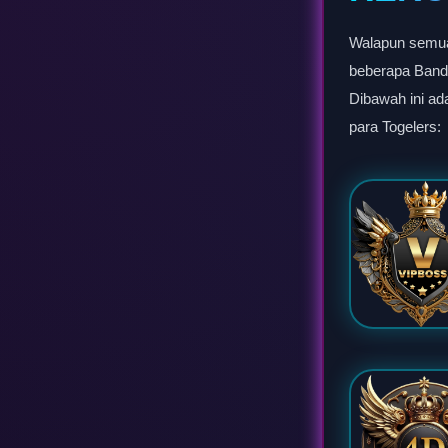
Walapun semua
beberapa Banda
Dibawah ini ad
para Togelers: