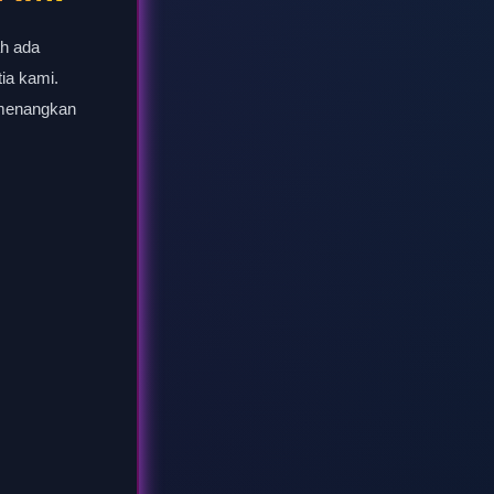
h ada
ia kami.
imenangkan