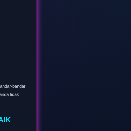
Bandar-bandar
anda tidak
AIK