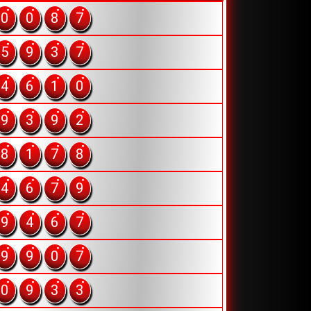
0
0
8
7
5
9
3
7
4
6
1
0
9
3
9
2
8
1
7
8
4
6
7
9
9
4
6
7
9
9
0
7
0
9
3
3