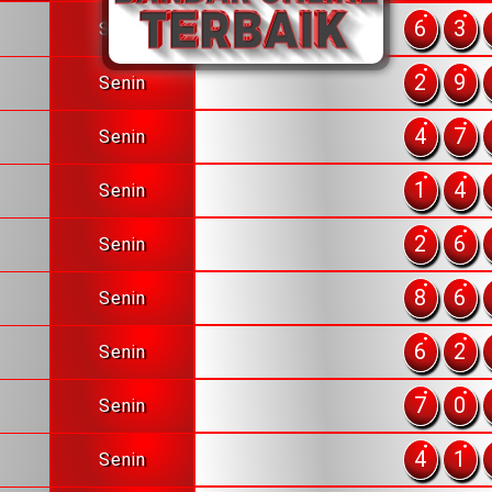
6
3
Senin
2
9
Senin
4
7
Senin
1
4
Senin
2
6
Senin
8
6
Senin
6
2
Senin
7
0
Senin
4
1
Senin