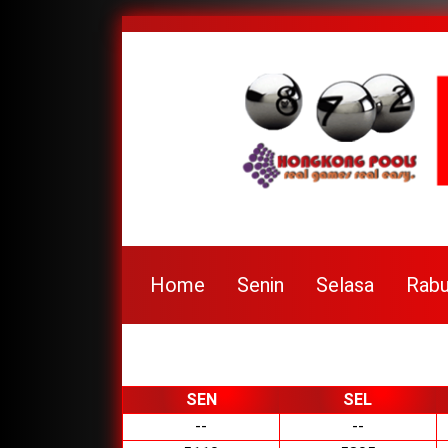
Home
Senin
Selasa
Rab
SEN
SEL
--
--