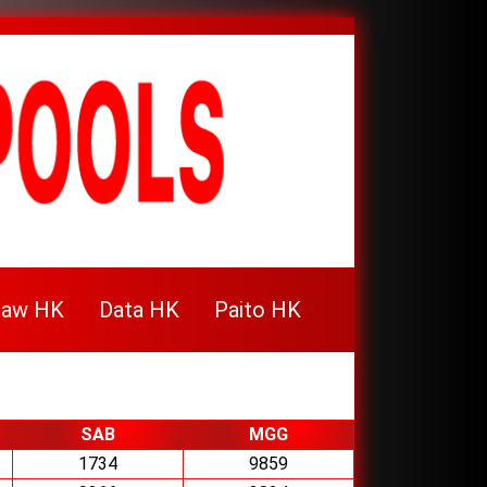
raw HK
Data HK
Paito HK
SAB
MGG
1734
9859