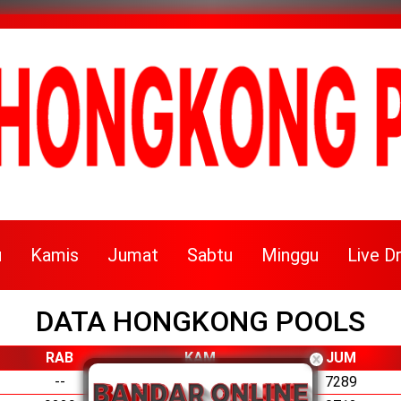
u
Kamis
Jumat
Sabtu
Minggu
Live D
DATA HONGKONG POOLS
RAB
KAM
JUM
--
--
7289