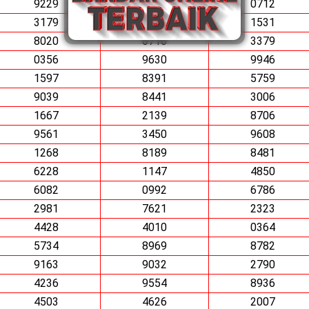
9229
6310
0712
3179
8652
1531
8020
0710
3379
0356
9630
9946
1597
8391
5759
9039
8441
3006
1667
2139
8706
9561
3450
9608
1268
8189
8481
6228
1147
4850
6082
0992
6786
2981
7621
2323
4428
4010
0364
5734
8969
8782
9163
9032
2790
4236
9554
8936
4503
4626
2007